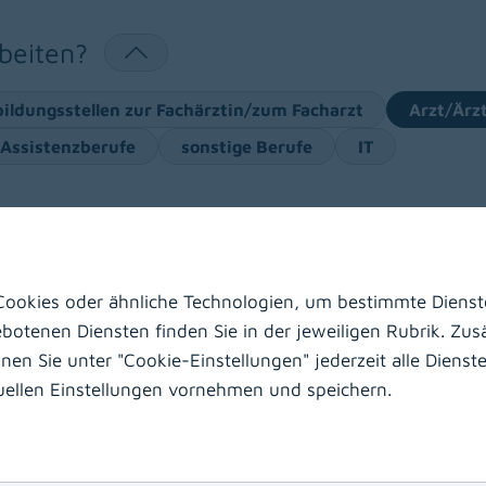
beiten?
ildungsstellen zur Fachärztin/zum Facharzt
Arzt/Ärz
 Assistenzberufe
sonstige Berufe
IT
ookies oder ähnliche Technologien, um bestimmte Dienste
otenen Diensten finden Sie in der jeweiligen Rubrik. Zusä
meinmedizin mit Endoskopieerfahrung (m/w/d)
n Sie unter "Cookie-Einstellungen" jederzeit alle Dienste 
duellen Einstellungen vornehmen und speichern.