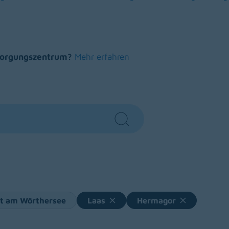
s in a new window)
(opens in a new window)
(opens in a new w
rsorgungszentrum?
Mehr erfahren
Search
rt am Wörthersee
Laas
Hermagor