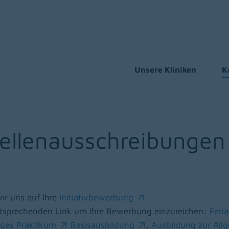
Unsere Kliniken
K
tellenausschreibungen
wir uns auf Ihre
Initiativbewerbung
(opens in a new window)
 entsprechenden Link um Ihre Bewerbung einzureichen:
Feri
(ope
iges Praktikum
Basisausbildung
,
Ausbildung zur All