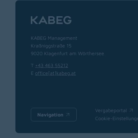
KABEG Management
Kraßniggstraße 15
9020 Klagenfurt am Wörthersee
T
+43 463 55212
E
office[at]kabeg
.
at
Vergabeportal
(opens in a new w
Navigation
(opens in a new window)
Cookie-Einstellung
(opens in a new w