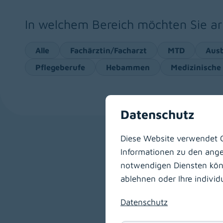
In welchem Bereich möchten Sie ar
Alle
Fachärztin/Facharzt
MTD
Ausb
Pflegeberufe
Hebammen
Medizinische
Datenschutz
Diese Website verwendet C
Informationen zu den angeb
Ärzte für Allge
notwendigen Diensten könne
ablehnen oder Ihre indivi
Ort
Villach
Datenschutz