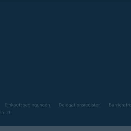
Einkaufsbedingungen
Delegationsregister
Barrierefre
indow)
en
indow)