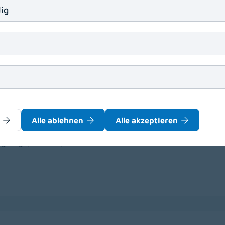
ig
einmedizin - Abteilung für Gynäkologie und Gebur
Alle ablehnen
Alle akzeptieren
einmedizin für das Institut für Pathologie in Voll
tigung (m/w/d)