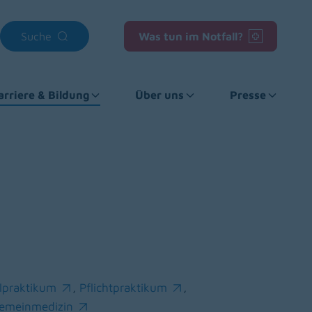
Suche
Was tun im Notfall?
arriere & Bildung
Über uns
Presse
alpraktikum
,
Pflichtpraktikum
,
ns in a new window)
(opens in a new window)
gemeinmedizin