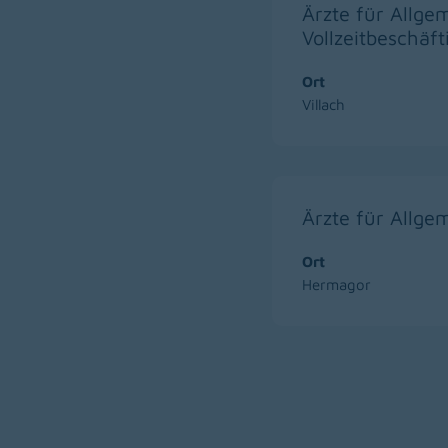
Ärzte für Allge
Vollzeitbeschäf
Ort
Villach
Ärzte für Allge
Ort
Hermagor
Zur Hauptnavigation