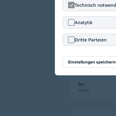
Technisch notwend
Arzt für Allgem
(m/w/d)
Analytik
Ort
Villach
Dritte Parteien
Einstellungen speichern
Ärzte für Allgem
Teilzeitbeschäf
Ort
Villach