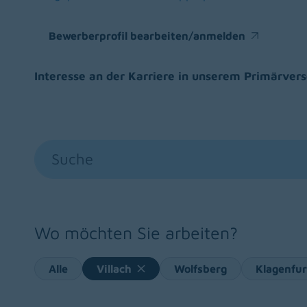
(opens in a new window)
(opens in a new window)
(open
Bewerberprofil bearbeiten/anmelden
(opens in a new window)
Interesse an der Karriere in unserem Primärve
Suche
Wo möchten Sie arbeiten?
Alle
Villach
Wolfsberg
Klagenfu