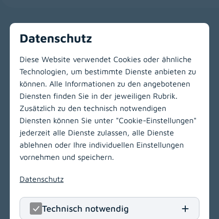
Datenschutz
Keine Stelle gefunden
Diese Website verwendet Cookies oder ähnliche
Technologien, um bestimmte Dienste anbieten zu
Zur Hauptnavigation
können. Alle Informationen zu den angebotenen
Diensten finden Sie in der jeweiligen Rubrik.
Zusätzlich zu den technisch notwendigen
LinkedIn
(opens in
Insta
(open
Diensten können Sie unter "Cookie-Einstellungen"
jederzeit alle Dienste zulassen, alle Dienste
KABEG Management
ablehnen oder Ihre individuellen Einstellungen
Kraßniggstraße 15
vornehmen und speichern.
9020 Klagenfurt am Wörthersee
Datenschutz
T
+43 463 55212
E
office[at]kabeg
.
at
Technisch notwendig