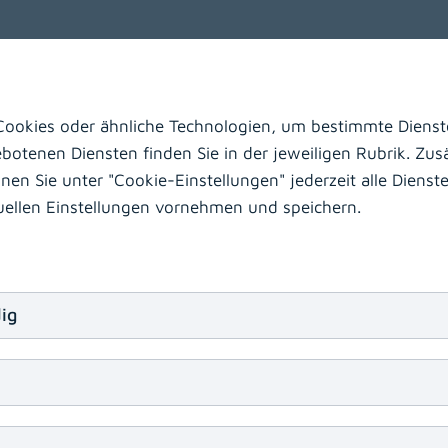
Wolfsberg
Laas
Hermagor
ookies oder ähnliche Technologien, um bestimmte Dienste
otenen Diensten finden Sie in der jeweiligen Rubrik. Zusä
n Sie unter "Cookie-Einstellungen" jederzeit alle Dienste 
duellen Einstellungen vornehmen und speichern.
beiten?
rztin/Facharzt
MTD
Ausbildungsstellen zur Fach
bammen
Medizinische Assistenzberufe
sonstige 
ig