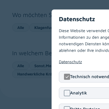
Wo möchten Sie arbeiten?
Datenschutz
Alle
Klagenfurt am Wörthersee
Villach
Diese Website verwendet C
Informationen zu den angeb
notwendigen Diensten könne
ablehnen oder Ihre indivi
In welchem Bereich möchten Sie ar
Datenschutz
Alle
Sonst.Med.Akadem. Personal
Fachä
Handwerkliche Kräfte
Pflegeberufe
He
Technisch notwend
Analytik