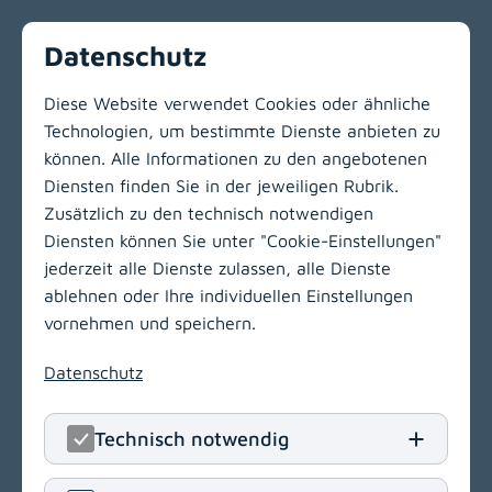
Datenschutz
Vorherige
Nächste
1
2
Diese Website verwendet Cookies oder ähnliche
Technologien, um bestimmte Dienste anbieten zu
Zur Hauptnavigation
können. Alle Informationen zu den angebotenen
Diensten finden Sie in der jeweiligen Rubrik.
Zusätzlich zu den technisch notwendigen
LinkedIn
(opens in
Insta
(open
Diensten können Sie unter "Cookie-Einstellungen"
jederzeit alle Dienste zulassen, alle Dienste
KABEG Management
ablehnen oder Ihre individuellen Einstellungen
Kraßniggstraße 15
vornehmen und speichern.
9020 Klagenfurt am Wörthersee
Datenschutz
T
+43 463 55212
E
office[at]kabeg
.
at
Technisch notwendig
Navigation
(opens in a new window)