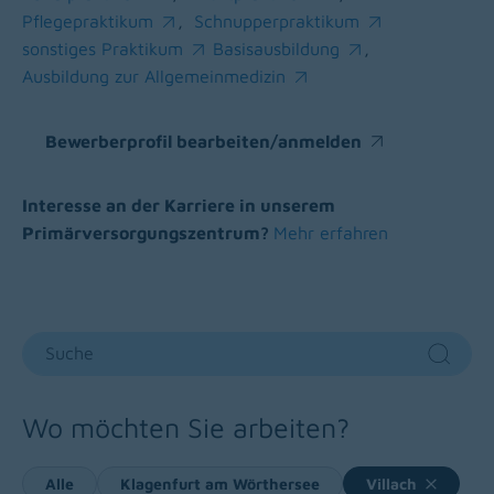
(opens in a new window)
(opens in a new window)
Pflegepraktikum
,
Schnupperpraktikum
(opens in a new window)
(opens in a new window)
sonstiges Praktikum
Basisausbildung
,
(opens in a new window)
(opens in a new window)
Ausbildung zur Allgemeinmedizin
(opens in a new window)
Bewerberprofil bearbeiten/anmelden
(opens in a new window)
Interesse an der Karriere in unserem
Primärversorgungszentrum?
Mehr erfahren
Suche
Sear
Wo möchten Sie arbeiten?
Alle
Klagenfurt am Wörthersee
Villach