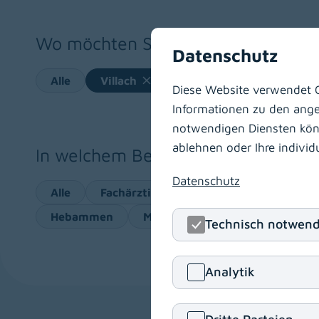
Wo möchten Sie arbeiten?
Datenschutz
Alle
Villach
Wolfsberg
Klagenfu
Diese Website verwendet C
Informationen zu den angeb
notwendigen Diensten könne
ablehnen oder Ihre indivi
In welchem Bereich möchten Sie ar
Datenschutz
Alle
Fachärztin/Facharzt
MTD
Ausb
Hebammen
Medizinische Assistenzberufe
Technisch notwend
Analytik