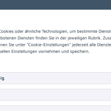
rt am Wörthersee
Laas
Hermagor
ookies oder ähnliche Technologien, um bestimmte Dienste
otenen Diensten finden Sie in der jeweiligen Rubrik. Zusä
n Sie unter "Cookie-Einstellungen" jederzeit alle Dienste 
duellen Einstellungen vornehmen und speichern.
beiten?
ildungsstellen zur Fachärztin/zum Facharzt
Arzt/Ärz
sonstige Berufe
IT
ig