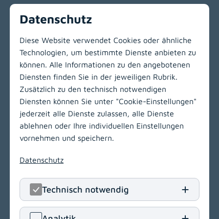
Datenschutz
Vorherige
Nächste
1
2
Diese Website verwendet Cookies oder ähnliche
Technologien, um bestimmte Dienste anbieten zu
Zur Hauptnavigation
können. Alle Informationen zu den angebotenen
Diensten finden Sie in der jeweiligen Rubrik.
Zusätzlich zu den technisch notwendigen
LinkedIn
(opens in
Insta
(open
Diensten können Sie unter "Cookie-Einstellungen"
jederzeit alle Dienste zulassen, alle Dienste
KABEG Management
ablehnen oder Ihre individuellen Einstellungen
Kraßniggstraße 15
vornehmen und speichern.
9020 Klagenfurt am Wörthersee
Datenschutz
T
+43 463 55212
E
office[at]kabeg
.
at
Technisch notwendig
Navigation
(opens in a new window)
Analytik