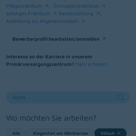
(opens in a new window)
(opens in a new window)
Pflegepraktikum
,
Schnupperpraktikum
(opens in a new window)
(opens in a new window)
sonstiges Praktikum
Basisausbildung
,
(opens in a new window)
(opens in a new window)
Ausbildung zur Allgemeinmedizin
(opens in a new window)
Bewerberprofil bearbeiten/anmelden
(opens in a new window)
Interesse an der Karriere in unserem
Primärversorgungszentrum?
Mehr erfahren
Suche
Sear
Wo möchten Sie arbeiten?
Alle
Klagenfurt am Wörthersee
Villach