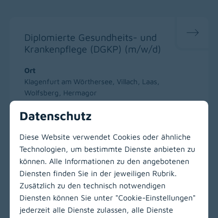
Diplomierte Gesundheits- und
Krankenpflege (DGKP) (m/w/d)
Ort
Klagenfurt am Wörthersee, Villach, Laas,
Wolfsberg, Hermagor
Datenschutz
Diese Website verwendet Cookies oder ähnliche
Technologien, um bestimmte Dienste anbieten zu
Zur Hauptnavigation
können. Alle Informationen zu den angebotenen
Diensten finden Sie in der jeweiligen Rubrik.
Zusätzlich zu den technisch notwendigen
LinkedIn
(opens in
Insta
(open
Diensten können Sie unter "Cookie-Einstellungen"
jederzeit alle Dienste zulassen, alle Dienste
KABEG Management