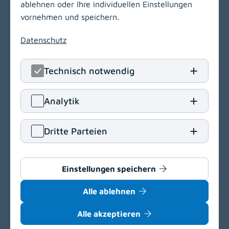
ablehnen oder Ihre individuellen Einstellungen
Kraßniggstraße 15
vornehmen und speichern.
9020 Klagenfurt am Wörthersee
Datenschutz
T
+43 463 55212
E
office[at]kabeg
.
at
Technisch notwendig
Navigation
(opens in a new window)
Analytik
Vergabeportal
(opens in a new window)
Dritte Parteien
Einkaufsbedingungen
Delegationsregister
Barrierefreiheit
Einstellungen speichern
Datenschutz
Alle ablehnen
Impressum
Cookie-Einstellungen
Alle akzeptieren
(opens in a new window)