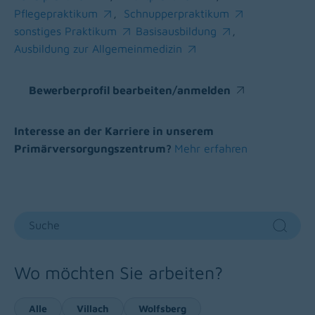
(opens in a new window)
(opens in a new window)
Pflegepraktikum
,
Schnupperpraktikum
(opens in a new window)
(opens in a new window)
sonstiges Praktikum
Basisausbildung
,
(opens in a new window)
(opens in a new window)
Ausbildung zur Allgemeinmedizin
(opens in a new window)
Bewerberprofil bearbeiten/anmelden
(opens in a new window)
Interesse an der Karriere in unserem
Primärversorgungszentrum?
Mehr erfahren
Suche
Sear
Wo möchten Sie arbeiten?
Alle
Villach
Wolfsberg