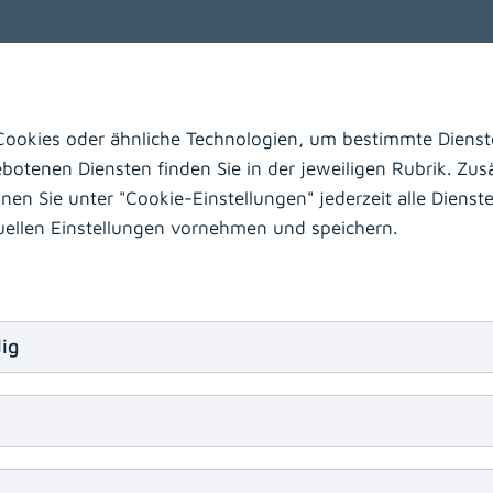
Wolfsberg
Laas
Hermagor
ookies oder ähnliche Technologien, um bestimmte Dienste
otenen Diensten finden Sie in der jeweiligen Rubrik. Zusä
n Sie unter "Cookie-Einstellungen" jederzeit alle Dienste 
duellen Einstellungen vornehmen und speichern.
beiten?
rztin/Facharzt
MTD
Ausbildungsstellen zur Fach
bammen
Medizinische Assistenzberufe
sonstige 
ig