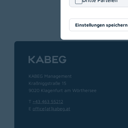
Dritte Parteien
Keine Stelle
Einstellungen speichern
Zur Hauptnavigation
KABEG Management
Kraßniggstraße 15
9020 Klagenfurt am Wörthersee
T
+43 463 55212
E
office[at]kabeg
.
at