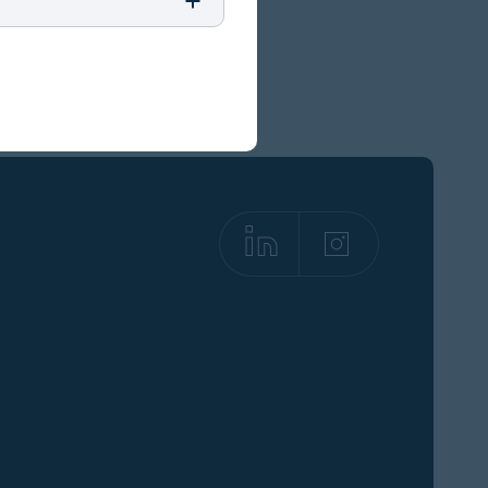
LinkedIn
(opens in a 
Instagra
(opens i