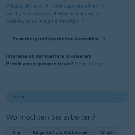
(opens in a new window)
(opens in a new window)
Pflegepraktikum
,
Schnupperpraktikum
(opens in a new window)
(opens in a new window)
sonstiges Praktikum
Basisausbildung
,
(opens in a new window)
(opens in a new window)
Ausbildung zur Allgemeinmedizin
(opens in a new window)
Bewerberprofil bearbeiten/anmelden
(opens in a new window)
Interesse an der Karriere in unserem
Primärversorgungszentrum?
Mehr erfahren
Suche
Sear
Wo möchten Sie arbeiten?
Alle
Klagenfurt am Wörthersee
Villach