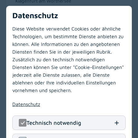
Klagenfurt am Wörthersee
Datenschutz
Diese Website verwendet Cookies oder ähnliche
Technologien, um bestimmte Dienste anbieten zu
Zur Hauptnavigation
können. Alle Informationen zu den angebotenen
Diensten finden Sie in der jeweiligen Rubrik.
Zusätzlich zu den technisch notwendigen
LinkedIn
(opens in
Insta
(open
Diensten können Sie unter "Cookie-Einstellungen"
jederzeit alle Dienste zulassen, alle Dienste
KABEG Management
ablehnen oder Ihre individuellen Einstellungen
Kraßniggstraße 15
vornehmen und speichern.
9020 Klagenfurt am Wörthersee
Datenschutz
T
+43 463 55212
E
office[at]kabeg
.
at
Technisch notwendig
Navigation
(opens in a new window)