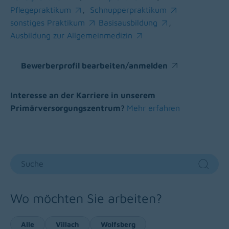
(opens in a new window)
(opens in a new window)
Pflegepraktikum
,
Schnupperpraktikum
(opens in a new window)
(opens in a new window)
sonstiges Praktikum
Basisausbildung
,
(opens in a new window)
(opens in a new window)
Ausbildung zur Allgemeinmedizin
(opens in a new window)
Bewerberprofil bearbeiten/anmelden
(opens in a new window)
Interesse an der Karriere in unserem
Primärversorgungszentrum?
Mehr erfahren
Suche
Sear
Wo möchten Sie arbeiten?
Alle
Villach
Wolfsberg