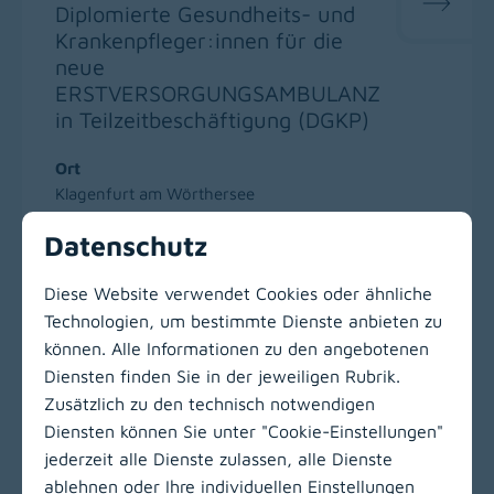
Diplomierte Gesundheits- und
Krankenpfleger:innen für die
neue
ERSTVERSORGUNGSAMBULANZ
in Teilzeitbeschäftigung (DGKP)
Ort
Klagenfurt am Wörthersee
Datenschutz
Diese Website verwendet Cookies oder ähnliche
Technologien, um bestimmte Dienste anbieten zu
Zur Hauptnavigation
können. Alle Informationen zu den angebotenen
Diensten finden Sie in der jeweiligen Rubrik.
Zusätzlich zu den technisch notwendigen
LinkedIn
(opens in
Insta
(open
Diensten können Sie unter "Cookie-Einstellungen"
jederzeit alle Dienste zulassen, alle Dienste
KABEG Management
ablehnen oder Ihre individuellen Einstellungen