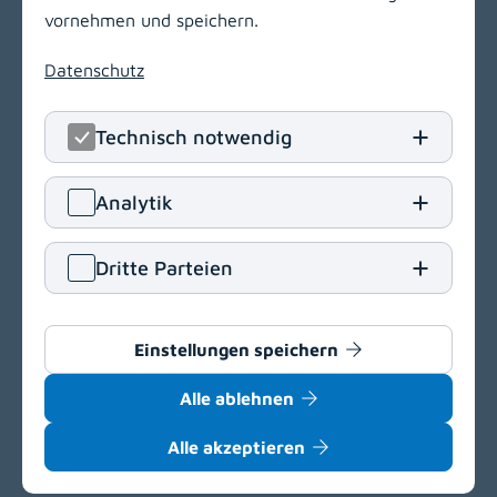
Kraßniggstraße 15
vornehmen und speichern.
9020 Klagenfurt am Wörthersee
Datenschutz
T
+43 463 55212
E
office[at]kabeg
.
at
Technisch notwendig
Navigation
(opens in a new window)
Analytik
Vergabeportal
(opens in a new window)
Dritte Parteien
Einkaufsbedingungen
Delegationsregister
Barrierefreiheit
Einstellungen speichern
Datenschutz
Alle ablehnen
Impressum
Cookie-Einstellungen
Alle akzeptieren
(opens in a new window)