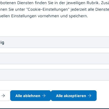
otenen Diensten finden Sie in der jeweiligen Rubrik. Zusä
n Sie unter "Cookie-Einstellungen" jederzeit alle Dienste 
beiten?
duellen Einstellungen vornehmen und speichern.
rztin/Facharzt
MTD
Ausbildungsstellen zur Fach
bammen
Medizinische Assistenzberufe
sonstige 
ig
sseure in Voll- und Teilzeitbeschäftigung (m/w/d
Alle ablehnen
Alle akzeptieren