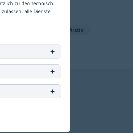
tzlich zu den technisch
zulassen, alle Dienste
ärztin/zum Facharzt
Arzt/Ärztin
Berufe
IT
)