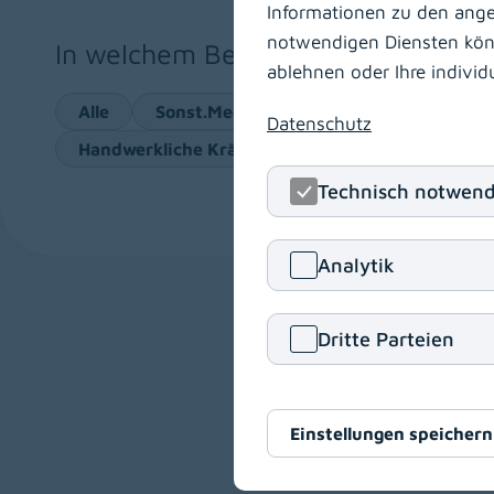
Informationen zu den angeb
notwendigen Diensten könne
In welchem Bereich möchten Sie ar
ablehnen oder Ihre indivi
Alle
Sonst.Med.Akadem. Personal
Fachä
Datenschutz
Handwerkliche Kräfte
Pflegeberufe
He
Technisch notwend
Analytik
Dritte Parteien
Medizinische Ma
Ort
Hermagor
Einstellungen speichern