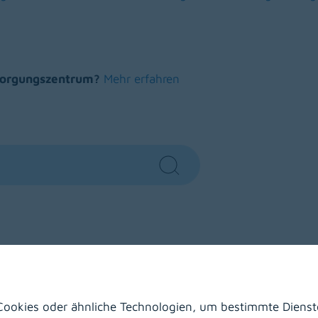
s in a new window)
(opens in a new window)
(opens in a new w
rsorgungszentrum?
Mehr erfahren
Search
Wolfsberg
Laas
Hermagor
ookies oder ähnliche Technologien, um bestimmte Dienste