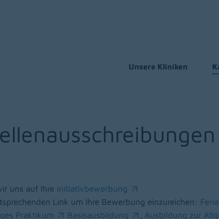
Unsere Kliniken
K
tellenausschreibungen
wir uns auf Ihre
Initiativbewerbung
(opens in a new window)
 entsprechenden Link um Ihre Bewerbung einzureichen:
Feri
(ope
iges Praktikum
Basisausbildung
,
Ausbildung zur All