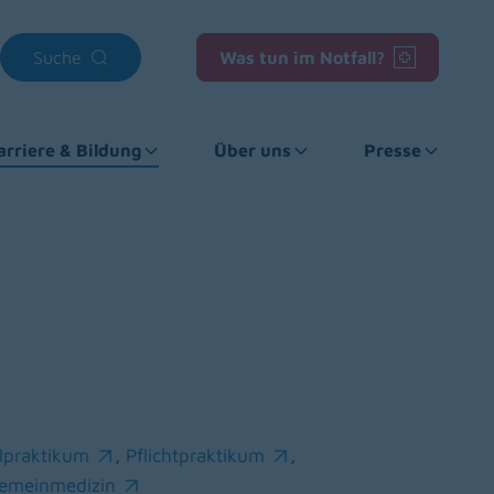
Suche
Was tun im Notfall?
arriere & Bildung
Über uns
Presse
alpraktikum
,
Pflichtpraktikum
,
ns in a new window)
(opens in a new window)
gemeinmedizin