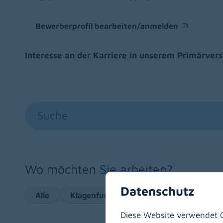
(opens in a new window)
(opens in a new window)
(open
Bewerberprofil bearbeiten/anmelden
(opens in a new window)
Interesse an der Karriere in unserem Primärve
Suche
Wo möchten Sie arbeiten?
Datenschutz
Alle
Klagenfurt am Wörthersee
Villach
Diese Website verwendet C