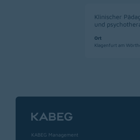
Klinischer Päda
und psychother
Ort
Klagenfurt am Wörth
Zur Hauptnavigation
KABEG Management