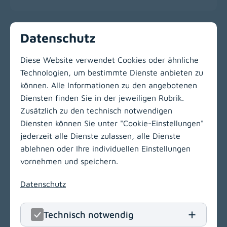
Datenschutz
Vorherige
Nächste
1
2
Diese Website verwendet Cookies oder ähnliche
Technologien, um bestimmte Dienste anbieten zu
Zur Hauptnavigation
können. Alle Informationen zu den angebotenen
Diensten finden Sie in der jeweiligen Rubrik.
Zusätzlich zu den technisch notwendigen
LinkedIn
(opens in
Insta
(open
Diensten können Sie unter "Cookie-Einstellungen"
jederzeit alle Dienste zulassen, alle Dienste
KABEG Management
ablehnen oder Ihre individuellen Einstellungen
Kraßniggstraße 15
vornehmen und speichern.
9020 Klagenfurt am Wörthersee
Datenschutz
T
+43 463 55212
E
office[at]kabeg
.
at
Technisch notwendig