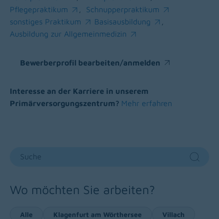
(opens in a new window)
(opens in a new window)
Pflegepraktikum
,
Schnupperpraktikum
(opens in a new window)
(opens in a new window)
sonstiges Praktikum
Basisausbildung
,
(opens in a new window)
(opens in a new window)
Ausbildung zur Allgemeinmedizin
(opens in a new window)
Bewerberprofil bearbeiten/anmelden
(opens in a new window)
Interesse an der Karriere in unserem
Primärversorgungszentrum?
Mehr erfahren
Suche
Sear
Wo möchten Sie arbeiten?
Alle
Klagenfurt am Wörthersee
Villach