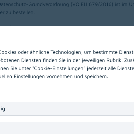
er Datenschutz-Grundverordnung (VO EU 679/2016) ist im 
r zu bestellen.
gte der KABEG:
ookies oder ähnliche Technologien, um bestimmte Dienste
n-Betriebsgesellschaft-KABEG, Kraßniggstraße 15, 9020 
otenen Diensten finden Sie in der jeweiligen Rubrik. Zusä
n Sie unter "Cookie-Einstellungen" jederzeit alle Dienste 
duellen Einstellungen vornehmen und speichern.
tragte[at]kabeg
.
at
ig
nsblätter zum Datenschutz