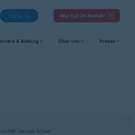
Suche
Was tun im Notfall?
arriere & Bildung
Über uns
Presse
iorität. Gemäß Artikel