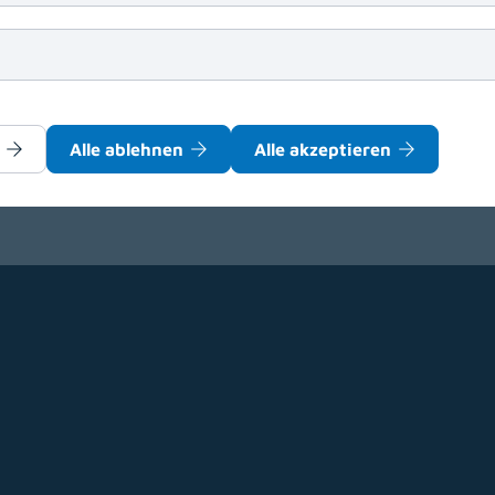
(download)
atient:innen
(
PDF
, 109 KB)
(download)
ertragspartner:innen
(
PDF
, 104 KB)
(download)
ung für Bewerber:innen
(
PDF
, 64 KB)
Alle ablehnen
Alle akzeptieren