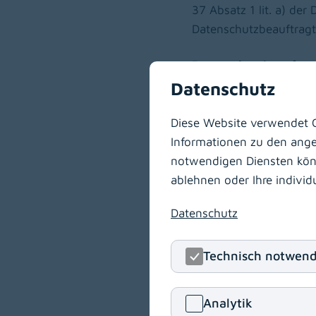
37 Absatz 1 lit. a) d
Datenschutzbeauftragte
Datenschutzbeauftra
Mag. Bianca Farkas
Datenschutz
Kontaktdaten:
Diese Website verwendet C
Landeskrankenanstalte
Informationen zu den angeb
Wörthersee
notwendigen Diensten könne
ablehnen oder Ihre indivi
Mail:
datenschutzbeauf
Datenschutz
Technisch notwend
Analytik
Informatio