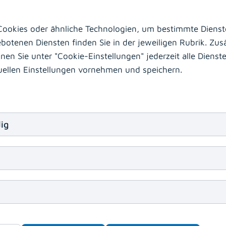
Von professioneller Kommunikation über die Ordinatio
ookies oder ähnliche Technologien, um bestimmte Dienste
Life-Support- und ICDL-Kursen: Das KABEG Bildung
otenen Diensten finden Sie in der jeweiligen Rubrik. Zusä
Jahresprogramm für 2026 bietet auf 135 Seiten vielf
Weiterbildungsmöglichkeiten für Mitarbeiter:innen d
n Sie unter "Cookie-Einstellungen" jederzeit alle Dienste 
duellen Einstellungen vornehmen und speichern.
PDF herunterladen
(download)
ig
Learning Management Sy
tarbeiter - Login erforderlich
sich für die Bildungsplattform Learning Management Sys
indow)