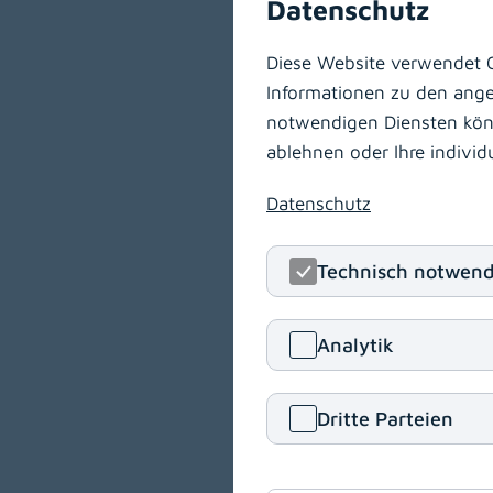
Datenschutz
Diese Website verwendet C
Informationen zu den angeb
notwendigen Diensten könne
ablehnen oder Ihre indivi
Datenschutz
Technisch notwend
LMS - 
Analytik
Zugang nur für Mi
Dritte Parteien
Hier
können Sie 
(opens in a new w
anmelden.