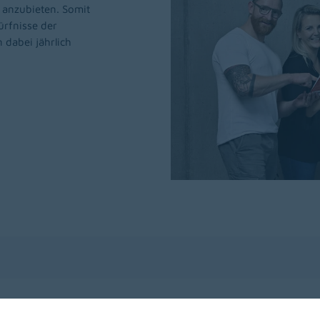
G anzubieten. Somit
ürfnisse der
 dabei jährlich
Unser Jahresprogramm 2026