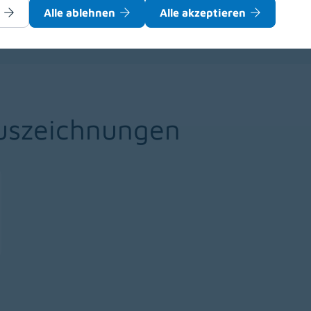
Alle ablehnen
Alle akzeptieren
r bestehenden Sitzung abgemeldet wurden, schließen Sie b
ch erneut mit
diesem Link
an.
(opens in a new window)
uszeichnungen