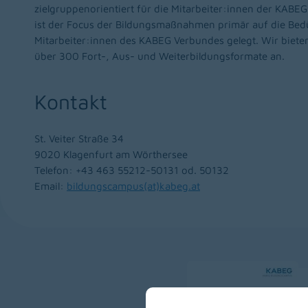
zielgruppenorientiert für die Mitarbeiter:innen der KABE
ist der Focus der Bildungsmaßnahmen primär auf die Bed
Mitarbeiter:innen des KABEG Verbundes gelegt. Wir bieten
über 300 Fort-, Aus- und Weiterbildungsformate an.
Kontakt
St. Veiter Straße 34
9020 Klagenfurt am Wörthersee
Telefon: +43 463 55212-50131 od. 50132
Email:
bildungscampus(at)kabeg.at