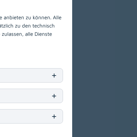
nsassistenz bis zu
 anbieten zu können. Alle
scampus
tzlich zu den technisch
ältige Aus- und
er KABEG an!
zulassen, alle Dienste
stem
tem (LMS)