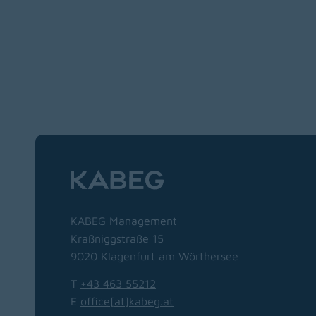
KABEG Management
Kraßniggstraße 15
9020 Klagenfurt am Wörthersee
T
+43 463 55212
E
office[at]kabeg
.
at