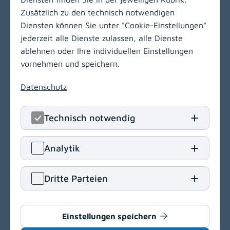
Zusätzlich zu den technisch notwendigen
LinkedIn
(opens in
Insta
(open
Diensten können Sie unter "Cookie-Einstellungen"
jederzeit alle Dienste zulassen, alle Dienste
KABEG Management
ablehnen oder Ihre individuellen Einstellungen
Kraßniggstraße 15
vornehmen und speichern.
9020 Klagenfurt am Wörthersee
Datenschutz
T
+43 463 55212
E
office[at]kabeg
.
at
Technisch notwendig
Navigation
(opens in a new window)
Analytik
Vergabeportal
(opens in a new window)
Dritte Parteien
Einkaufsbedingungen
Delegationsregister
Barrierefreiheit
Einstellungen speichern