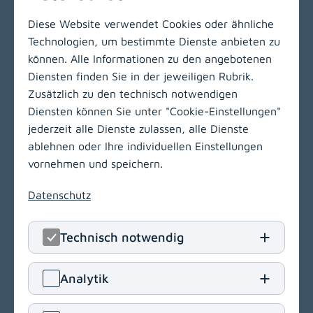
Diese Website verwendet Cookies oder ähnliche
Technologien, um bestimmte Dienste anbieten zu
Zur Hauptnavigation
können. Alle Informationen zu den angebotenen
Diensten finden Sie in der jeweiligen Rubrik.
Zusätzlich zu den technisch notwendigen
LinkedIn
(opens in
Insta
(open
Diensten können Sie unter "Cookie-Einstellungen"
jederzeit alle Dienste zulassen, alle Dienste
KABEG Management
ablehnen oder Ihre individuellen Einstellungen
Kraßniggstraße 15
vornehmen und speichern.
9020 Klagenfurt am Wörthersee
Datenschutz
T
+43 463 55212
E
office[at]kabeg
.
at
Technisch notwendig
Navigation
(opens in a new window)
Analytik
Vergabeportal