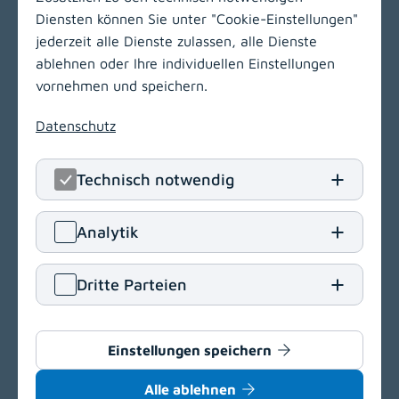
LinkedIn
(opens in
Insta
(open
Diensten können Sie unter "Cookie-Einstellungen"
jederzeit alle Dienste zulassen, alle Dienste
KABEG Management
ablehnen oder Ihre individuellen Einstellungen
Kraßniggstraße 15
vornehmen und speichern.
9020 Klagenfurt am Wörthersee
Datenschutz
T
+43 463 55212
E
office[at]kabeg
.
at
Technisch notwendig
Navigation
(opens in a new window)
Analytik
Vergabeportal
(opens in a new window)
Dritte Parteien
Einkaufsbedingungen
Delegationsregister
Barrierefreiheit
Einstellungen speichern
Datenschutz
Alle ablehnen