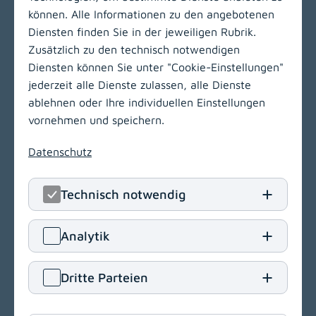
können. Alle Informationen zu den angebotenen
Diensten finden Sie in der jeweiligen Rubrik.
Zusätzlich zu den technisch notwendigen
LinkedIn
(opens in
Insta
(open
Diensten können Sie unter "Cookie-Einstellungen"
jederzeit alle Dienste zulassen, alle Dienste
KABEG Management
ablehnen oder Ihre individuellen Einstellungen
Kraßniggstraße 15
vornehmen und speichern.
9020 Klagenfurt am Wörthersee
Datenschutz
T
+43 463 55212
E
office[at]kabeg
.
at
Technisch notwendig
Navigation
(opens in a new window)
Analytik
Vergabeportal
(opens in a new window)
Dritte Parteien
Einkaufsbedingungen
Delegationsregister