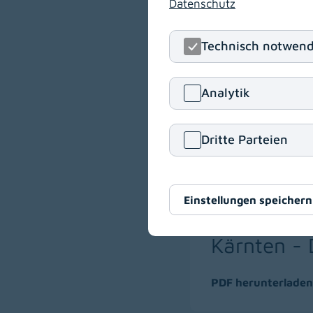
Datenschutz
Anja Poschinger
Technisch notwend
+43 463 53
Phone
Analytik
tumorregiste
Email
Dritte Parteien
Einstellungen speichern
Inzidenz u
Kärnten - 
PDF herunterladen
(download)