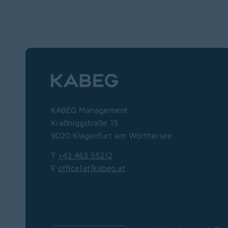
Zur Hauptnavigation
KABEG Management
Kraßniggstraße 15
9020 Klagenfurt am Wörthersee
T
+43 463 55212
E
office[at]kabeg
.
at