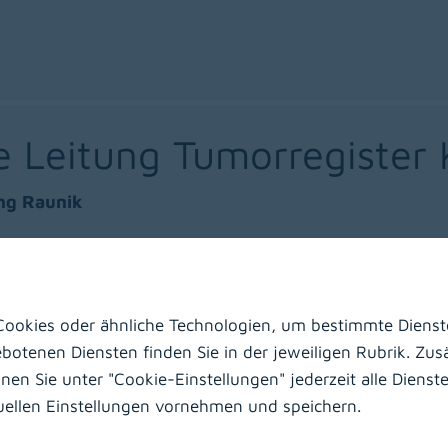
he Leitung Tumorregister
ang Raunik
ookies oder ähnliche Technologien, um bestimmte Dienste
otenen Diensten finden Sie in der jeweiligen Rubrik. Zusä
ve Leitung Tumorregiste
n Sie unter "Cookie-Einstellungen" jederzeit alle Dienste 
duellen Einstellungen vornehmen und speichern.