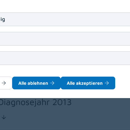
, BSc MPH
ig
8-28556
r[at]kabeg
.
at
Alle ablehnen
Alle akzeptieren
nd Mortalität bösartiger Neubildu
Diagnosejahr 2013