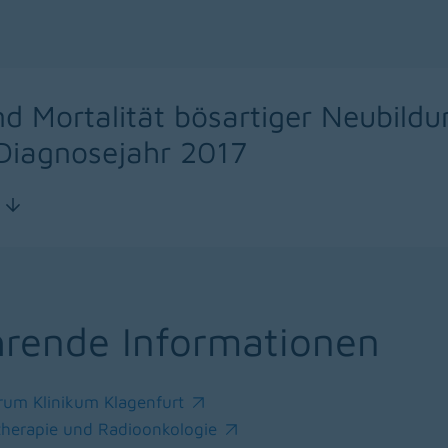
nd Mortalität bösartiger Neubildu
Diagnosejahr 2017
hrende Informationen
rum Klinikum Klagenfurt
ndow)
entherapie und Radioonkologie
ndow)