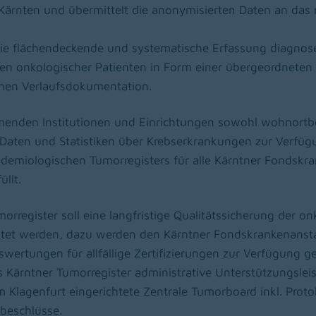
ärnten und übermittelt die anonymisierten Daten an das n
die flächendeckende und systematische Erfassung diagnos
n onkologischer Patienten in Form einer übergeordneten u
hen Verlaufsdokumentation.
nehmenden Institutionen und Einrichtungen sowohl wohnort
Daten und Statistiken über Krebserkrankungen zur Verfügu
idemiologischen Tumorregisters für alle Kärntner Fondskr
üllt.
orregister soll eine langfristige Qualitätssicherung der o
tet werden, dazu werden den Kärntner Fondskrankenanst
ertungen für allfällige Zertifizierungen zur Verfügung ges
s Kärntner Tumorregister administrative Unterstützungsle
Klagenfurt eingerichtete Zentrale Tumorboard inkl. Proto
beschlüsse.