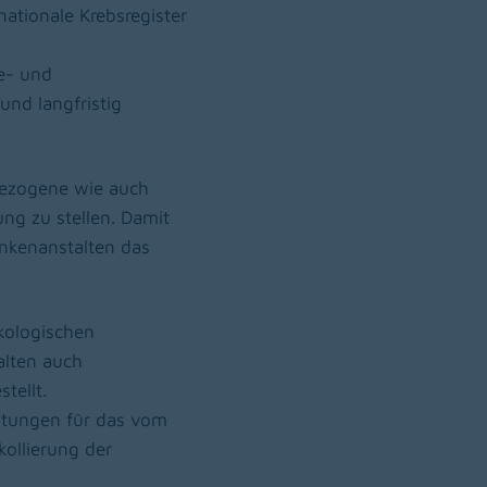
ationale Krebsregister
e- und
nd langfristig
bezogene wie auch
ng zu stellen. Damit
ankenanstalten das
nkologischen
alten auch
tellt.
istungen für das vom
kollierung der