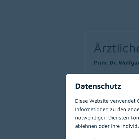
Ärztlic
Prim. Dr. Wolfg
Datenschutz
Diese Website verwendet C
Informationen zu den angeb
Operati
notwendigen Diensten könne
ablehnen oder Ihre indivi
Kärnten