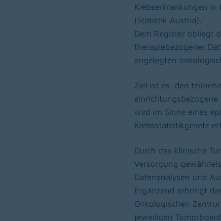
Krebserkrankungen in K
(Statistik Austria).
Dem Register obliegt 
therapiebezogener Date
angelegten onkologisc
Ziel ist es, den teil
einrichtungsbezogene 
wird im Sinne eines ep
Krebsstatistikgesetz erf
Durch das klinische Tum
Versorgung gewährleis
Datenanalysen und Ausw
Ergänzend erbringt da
Onkologischen Zentrum 
jeweiligen Tumorboard