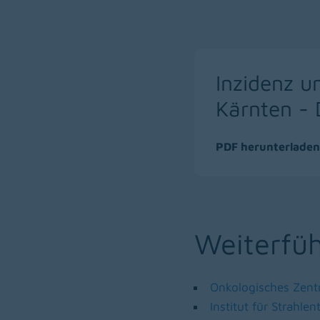
Inzidenz u
Kärnten - 
PDF herunterladen
(download)
Weiterfü
Onkologisches Zent
(opens in a new wi
Institut für Strahl
(opens in a new wi