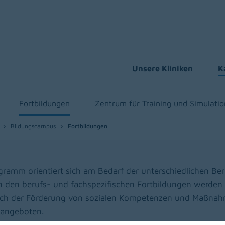
Unsere Kliniken
K
Fortbildungen
Zentrum für Training und Simulatio
Bildungscampus
Fortbildungen
gramm orientiert sich am Bedarf der unterschiedlichen Be
den berufs- und fachspezifischen Fortbildungen werden 
ich der Förderung von sozialen Kompetenzen und Maßnahm
 angeboten.