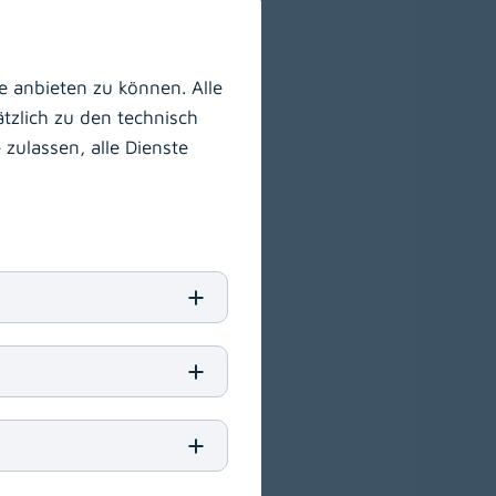
 anbieten zu können. Alle
tzlich zu den technisch
zulassen, alle Dienste
nsassistenz bis zu
scampus
ältige Aus- und
er KABEG an!