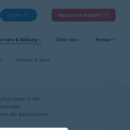
Suche
Was tun im Notfall?
arriere & Bildung
Über uns
Presse
n
Kontakt & Team
rufsgruppen in den
ebenfalls
en der Betrieblichen