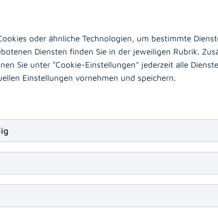
ookies oder ähnliche Technologien, um bestimmte Dienste
otenen Diensten finden Sie in der jeweiligen Rubrik. Zusä
n Sie unter "Cookie-Einstellungen" jederzeit alle Dienste 
duellen Einstellungen vornehmen und speichern.
Unser Jahresprogramm 2026
Von professioneller Kommunikation über die Ordinatio
Life-Support- und ICDL-Kursen: Das KABEG Bildung
ig
Jahresprogramm für 2026 bietet auf 135 Seiten vielf
Weiterbildungsmöglichkeiten für Mitarbeiter:innen d
PDF herunterladen
(download)