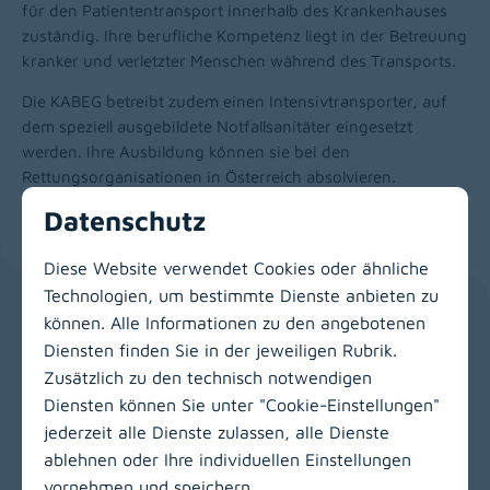
für den Patiententransport innerhalb des Krankenhauses
zuständig. Ihre berufliche Kompetenz liegt in der Betreuung
kranker und verletzter Menschen während des Transports.
Die KABEG betreibt zudem einen Intensivtransporter, auf
dem speziell ausgebildete Notfallsanitäter eingesetzt
werden. Ihre Ausbildung können sie bei den
Rettungsorganisationen in Österreich absolvieren.
Datenschutz
Diese Website verwendet Cookies oder ähnliche
Technologien, um bestimmte Dienste anbieten zu
Zur Hauptnavigation
können. Alle Informationen zu den angebotenen
Diensten finden Sie in der jeweiligen Rubrik.
Zusätzlich zu den technisch notwendigen
Diensten können Sie unter "Cookie-Einstellungen"
jederzeit alle Dienste zulassen, alle Dienste
ablehnen oder Ihre individuellen Einstellungen
vornehmen und speichern.