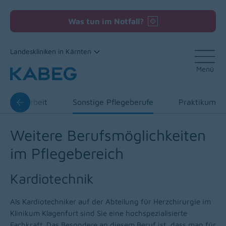
Was tun im Notfall?
Landeskliniken in Kärnten
Menü
Zum Inhalt
Sozialarbeit
Sonstige Pflegeberufe
Praktikum
Weitere Berufsmöglichkeiten
im Pflegebereich
Kardiotechnik
Als Kardiotechniker auf der Abteilung für Herzchirurgie im
Klinikum Klagenfurt sind Sie eine hochspezialisierte
Fachkraft. Das Besondere an diesem Beruf ist, dass man für